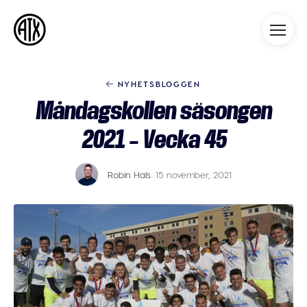
Athleticademix
Idrotta och studera på College
i USA
NYHETSBLOGGEN
Måndagskollen säsongen
2021 – Vecka 45
Robin Hals
15 november, 2021