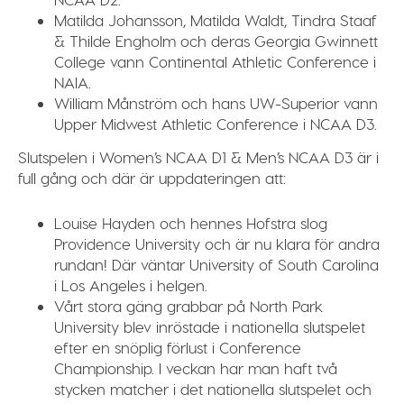
Matilda
Johansson
,
Matilda Waldt
,
Tindra
Staaf
&
Thilde
Engholm
och deras
Georgia
Gwinnett
College
vann
Continental
Athletic
Conference
i
NAIA
.
William
Månström
och hans
UW-Superior
vann
Upper
Midwest
Athletic
Conference
i
NCAA
D3
.
Slutspelen i Women’s NCAA D1 & Men’s NCAA D3 är i
full gång och där är uppdateringen att:
Louise Hayden och hennes Hofstra slog
Providence University och är nu klara för andra
rundan! Där väntar University of South Carolina
i Los Angeles i helgen.
Vårt stora gäng grabbar på North Park
University blev inröstade i nationella slutspelet
efter en snöplig förlust i Conference
Championship. I veckan har man haft två
stycken matcher i det nationella slutspelet och