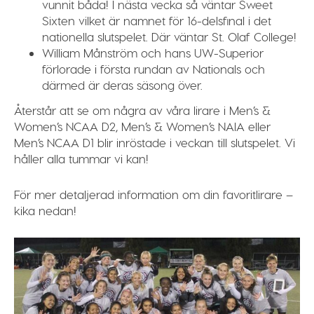
vunnit båda! I nästa vecka så väntar Sweet
Sixten vilket är namnet för 16-delsfinal i det
nationella slutspelet. Där väntar St. Olaf College!
William Månström och hans UW-Superior
förlorade i första rundan av Nationals och
därmed är deras säsong över.
Återstår att se om några av våra lirare i
Men’s
&
Women’s NCAA D2
,
Men’s
&
Women’s
NAIA
eller
Men’s
NCAA
D1
blir inröstade i veckan till slutspelet. Vi
håller alla tummar vi kan!
För mer detaljerad information om din favoritlirare –
kika nedan!