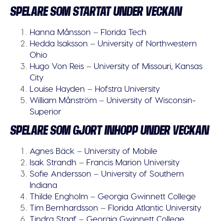
SPELARE SOM STARTAT UNDER VECKAN
Hanna Månsson
–
Florida Tech
Hedda Isaksson
–
University of Northwestern
Ohio
Hugo Von Reis
–
University of Missouri, Kansas
City
Louise Hayden
–
Hofstra University
William Månström
–
University of Wisconsin-
Superior
SPELARE SOM GJORT INHOPP UNDER VECKAN
Agnes Bäck
–
University of Mobile
Isak Strandh
–
Francis Marion University
Sofie Andersson
–
University of Southern
Indiana
Thilde Engholm
–
Georgia Gwinnett College
Tim Bernhardsson
–
Florida Atlantic University
Tindra Staaf
–
Georgia Gwinnett College