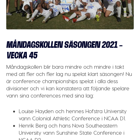
MÅNDAGSKOLLEN SÄSONGEN 2021 –
VECKA 45
Måndagskollen blir bara mindre och mindre i takt
med att fler och fler lag nu spelat klart säsongen! Nu
är conference championships spelat i alla dess
divisioner och vi kan konstatera att följande spelare
vann sina conferences med sina lag:
Louise
Hayden
och hennes
Hofstra
University
vann
Colonial
Athletic
Conference
i
NCAA
D1
.
Henrik
Berg
och hans
Nova
Southeastern
University
vann
Sunshine
State
Conference
i
NCAA
D2
.