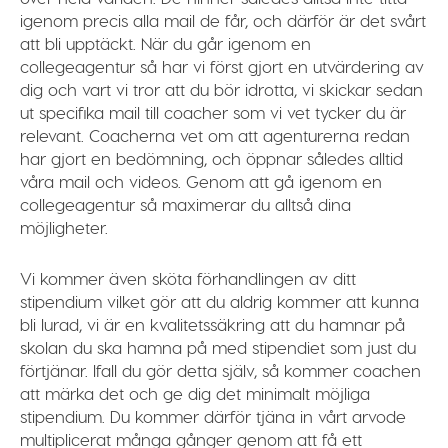
igenom precis alla mail de får, och därför är det svårt
att bli upptäckt. När du går igenom en
collegeagentur så har vi först gjort en utvärdering av
dig och vart vi tror att du bör idrotta, vi skickar sedan
ut specifika mail till coacher som vi vet tycker du är
relevant. Coacherna vet om att agenturerna redan
har gjort en bedömning, och öppnar således alltid
våra mail och videos. Genom att gå igenom en
collegeagentur så maximerar du alltså dina
möjligheter.
Vi kommer även sköta förhandlingen av ditt
stipendium vilket gör att du aldrig kommer att kunna
bli lurad, vi är en kvalitetssäkring att du hamnar på
skolan du ska hamna på med stipendiet som just du
förtjänar. Ifall du gör detta själv, så kommer coachen
att märka det och ge dig det minimalt möjliga
stipendium. Du kommer därför tjäna in vårt arvode
multiplicerat många gånger genom att få ett