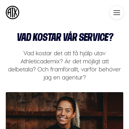
Athleticademix
Idrotta och studera på College
i USA
VAD KOSTAR VÅR SERVICE?
Vad kostar det att få hjälp utav
Athleticademix? Är det möjligt att
delbetala? Och framförallt, varför behöver
jag en agentur?