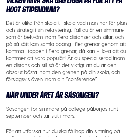
VILKEN NIVÅ SKA JAG LIGGA PÅ FÖR ATT FÅ
HÖGT STIPENDIUM?
Det är olika från skola till skola vad man har för plan
och strategi i sin rekrytering. Ifall du är en simmare
som är bekväm inom flera distanser och stilar, och
på så sätt kan samla poäng i fler grenar genom att
komma i toppen i flera grenar, då kan vi lova att du
kommer att vara populär! Är du specialiserad inom
en distans och stil så är det viktigt att du är den
absolut bästa inom den grenen på din skola, och
förslagsvis även inom din ”conference”.
NÄR UNDER ÅRET ÄR SÄSONGEN?
Säsongen för simmare på college påbörjas runt
september och tar slut i mars.
För att utforska hur du ska få ihop din simning på