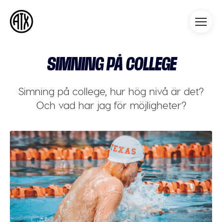
Athleticademix
Idrotta och studera på College
i USA
SIMNING PÅ COLLEGE
Simning på college, hur hög nivå är det?
Och vad har jag för möjligheter?