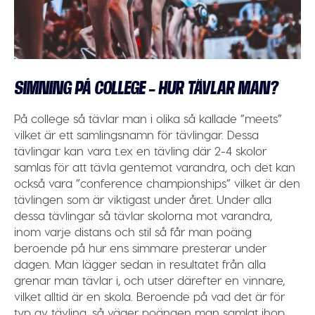
SIMNING PÅ COLLEGE – HUR TÄVLAR MAN?
På college så tävlar man i olika så kallade ”meets”
vilket är ett samlingsnamn för tävlingar. Dessa
tävlingar kan vara t.ex en tävling där 2-4 skolor
samlas för att tävla gentemot varandra, och det kan
också vara ”conference championships” vilket är den
tävlingen som är viktigast under året. Under alla
dessa tävlingar så tävlar skolorna mot varandra,
inom varje distans och stil så får man poäng
beroende på hur ens simmare presterar under
dagen. Man lägger sedan in resultatet från alla
grenar man tävlar i, och utser därefter en vinnare,
vilket alltid är en skola. Beroende på vad det är för
typ av tävling, så väger poängen man samlat ihop