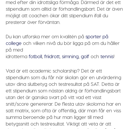
med efter din idrottsliga förmåga. Därmed är det ett
stipendium som alltid är förhandlingsbart. Det är även
möjligt att coachen ökar ditt stipendium ifall du
presterar över förväntan.
Du kan utforska mer om kvalitén på
sporter på
college
och vilken nivå du bör ligga på om du håller
på med
idrotterna
fotboll
,
friidrott
,
simning
,
golf
och
tennis
!
Vad är ett
academic scholarship
? Det är ett
stipendium som du får när skolan gör en utvärdering
utav dina slutbetyg och testresultat på SAT. Detta är
ett stipendium som nästan aldrig är förhandlingsbart
utan det är ganska svart på vitt vad ett visst
snitt/score genererar. De flesta utav skolorna har en
satt matrix, som ofta är offentlig, där man får en viss
summa beroende på hur man ligger till med
betygssnitt och testresultat. Viktigt att veta är att