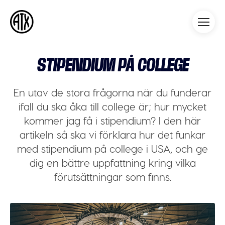
Athleticademix
Idrotta och studera på College
i USA
STIPENDIUM PÅ COLLEGE
En utav de stora frågorna när du funderar
ifall du ska åka till college är; hur mycket
kommer jag få i stipendium? I den här
artikeln så ska vi förklara hur det funkar
med stipendium på college i USA, och ge
dig en bättre uppfattning kring vilka
förutsättningar som finns.