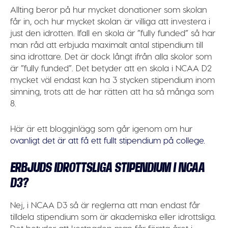
Allting beror på hur mycket donationer som skolan
får in, och hur mycket skolan är villiga att investera i
just den idrotten. Ifall en skola är ”fully funded” så har
man råd att erbjuda maximalt antal stipendium till
sina idrottare. Det är dock långt ifrån alla skolor som
är ”fully funded”. Det betyder att en skola i NCAA D2
mycket väl endast kan ha 3 stycken stipendium inom
simning, trots att de har rätten att ha så många som
8.
Här är ett blogginlägg som går igenom om hur
ovanligt det är att få ett fullt stipendium på college.
ERBJUDS IDROTTSLIGA STIPENDIUM I NCAA
D3?
Nej, i NCAA D3 så är reglerna att man endast får
tilldela stipendium som är akademiska eller idrottsliga.
Det betyder att kostnaden man får första året i