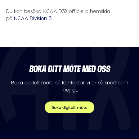
Du kan besöka NCAA D3’s officiella hemsida
på
NCAA Division 3
.
BOKA DITT MÖTE MED OSS
Boka digitalt möte så kontaktar vi er så snart som
möjligt.
Boka digitalt möte