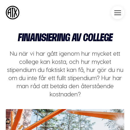
Athleticademix
Idrotta och studera på College
i USA
FINANSIERING AV COLLEGE
Nu när vi har gått igenom hur mycket ett
college kan kosta, och hur mycket
stipendium du faktiskt kan få, hur gör du nu
om du inte får ett fullt stipendium? Hur har
man råd att betala den återstående
kostnaden?