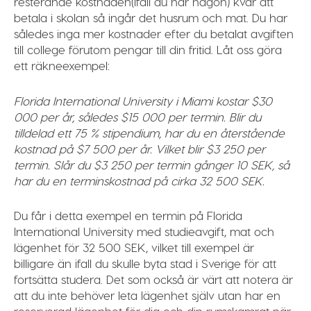
resterande kostnaden(ifall du har någon) kvar att
betala i skolan så ingår det husrum och mat. Du har
således inga mer kostnader efter du betalat avgiften
till college förutom pengar till din fritid. Låt oss göra
ett räkneexempel:
Florida International University i Miami kostar $30
000 per år, således $15 000 per termin. Blir du
tilldelad ett 75 % stipendium, har du en återstående
kostnad på $7 500 per år. Vilket blir $3 250 per
termin. Slår du $3 250 per termin gånger 10 SEK, så
har du en terminskostnad på cirka 32 500 SEK.
Du får i detta exempel en termin på Florida
International University med studieavgift, mat och
lägenhet för 32 500 SEK, vilket till exempel är
billigare än ifall du skulle byta stad i Sverige för att
fortsätta studera. Det som också är värt att notera är
att du inte behöver leta lägenhet själv utan har en
reserverad lägenhet för dig och din rumskamrat när