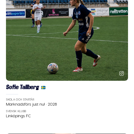
Sofie Tallberg
SKOLA OCH STARTÅR
Marknadsförs just nu!
·
2028
SVENSK KLUBB
Linköpings FC