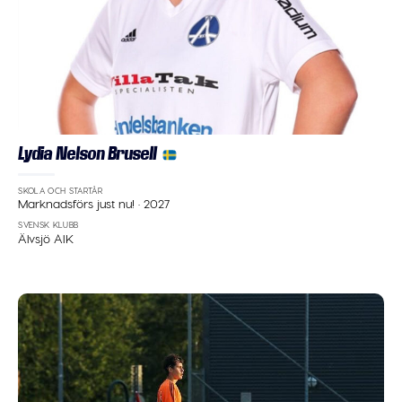
Lydia Nelson Brusell
SKOLA OCH STARTÅR
Marknadsförs just nu!
·
2027
SVENSK KLUBB
Älvsjö AIK