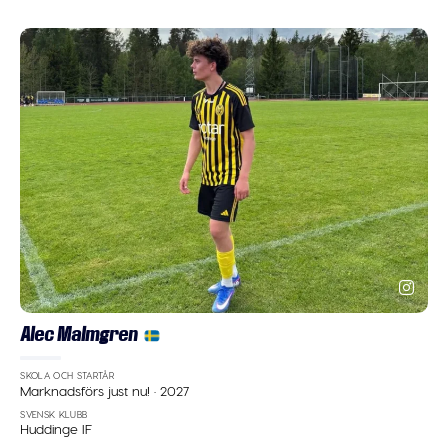
Alec Malmgren
SKOLA OCH STARTÅR
Marknadsförs just nu!
·
2027
SVENSK KLUBB
Huddinge IF