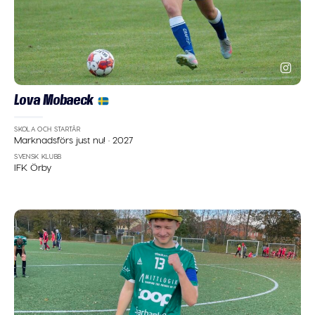
Lova Mobaeck
SKOLA OCH STARTÅR
Marknadsförs just nu!
·
2027
SVENSK KLUBB
IFK Örby