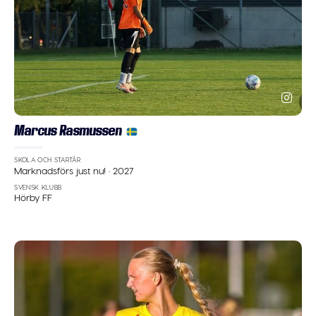
Marcus Rasmussen
SKOLA OCH STARTÅR
Marknadsförs just nu!
·
2027
SVENSK KLUBB
Hörby FF