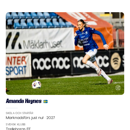
Amanda Haynes
SKOLA OCH STARTÅR
Marknadsförs just nu!
·
2027
SVENSK KLUBB
Trelleborgs FF