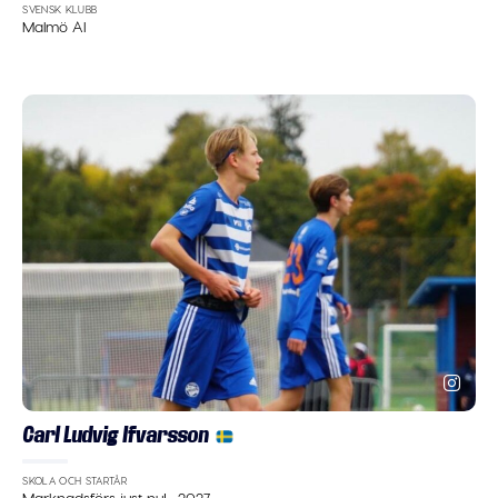
SVENSK KLUBB
Malmö AI
Carl Ludvig Ifvarsson
SKOLA OCH STARTÅR
Marknadsförs just nu!
·
2027