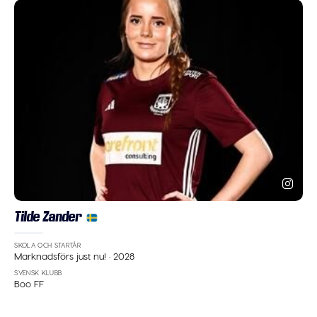
Tilde Zander
SKOLA OCH STARTÅR
Marknadsförs just nu!
·
2028
SVENSK KLUBB
Boo FF