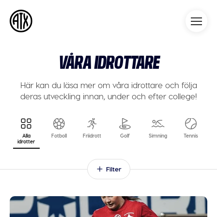
Athleticademix
Idrotta och studera på College
i USA
VÅRA IDROTTARE
Här kan du läsa mer om våra idrottare och följa
deras utveckling innan, under och efter college!
Alla
Fotboll
Friidrott
Golf
Simning
Tennis
idrotter
Filter