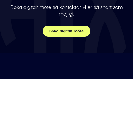
Boka digitalt möte så kontaktar vi er så snart som
möjligt.
Boka digitalt möte
TELEFON
Var vänlig maila oss.
E-POST
info@athleticademix.se
FÖLJ OSS