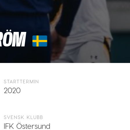
RÖM
STARTTERMIN
2020
SVENSK KLUBB
IFK Östersund