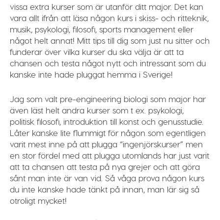
vissa extra kurser som är utanför ditt major. Det kan
vara allt ifrån att läsa någon kurs i skiss- och ritteknik,
musik, psykologi, filosofi, sports management eller
något helt annat! Mitt tips till dig som just nu sitter och
funderar över vilka kurser du ska välja är att ta
chansen och testa något nytt och intressant som du
kanske inte hade pluggat hemma i Sverige!
Jag som valt pre-engineering biologi som major har
även läst helt andra kurser som t ex. psykologi,
politisk filosofi, introduktion till konst och genusstudie.
Låter kanske lite flummigt för någon som egentligen
varit mest inne på att plugga “ingenjörskurser” men
en stor fördel med att plugga utomlands har just varit
att ta chansen att testa på nya grejer och att göra
sånt man inte är van vid. Så våga prova någon kurs
du inte kanske hade tänkt på innan, man lär sig så
otroligt mycket!