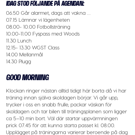
IDAG STOD FÖLJANDE PÅ AGENDAN:
06.50
Går alarmet, dags att vakna …
07.15
Lämnar vi lägenheten
08.00- 10.00
Fotbollsträning
10.00-11.00
Fyspass med Woods
11.30
Lunch
12.15- 13.30
WGST Class
14.00
Mellanmål
14.30
Plugg
GOOD MORNING
Klockan ringer nästan alltid tidigt här borta då vi har
träning innan själva skoldagen börjar. Vi går upp,
trycker i oss en snabb frulle, packar väskan för
skoldagen och tar bilen till träningsplanen som ligger
ca 5–10 min bort. Väl där startar uppvärmningen
prick 07.45 för att kunna starta passet kl. 08.00.
Upplägget på träningarna varierar beroende på dag