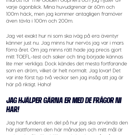
varje ögonblick. Mina huvudgrenar är 60m och
100m häck, men jag kommer antagligen framöver
även tävla i 100m och 200m.
Jag vet exakt hur ni som ska iväg på era äventyr
känner just nu. Jag minns hur nervös jag var i mars
förra året. Om jag minns rätt hade jag precis gjort
mitt TOEFL-test och saker och ting började kännas
lite mer verkliga. Dock kändes det mesta fortfarande
som en dröm, vilket är helt normalt. Jag lovar! Det
var inte först typ två veckor sen jag insåg att jag är
här på riktigt. Haha!
JAG HJÄLPER GÄRNA ER MED DE FRÅGOR NI
HAR!
Jag har funderat en del på hur jag ska använda den
här plattformen den här månaden och mitt mål är