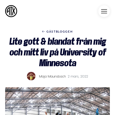
Athleticademix
Idrotta och studera på College
i USA
GÄSTBLOGGEN
Lite gott & blandat från mig
och mitt liv på University of
Minnesota
Maja Maunsbach
2 mars, 2022