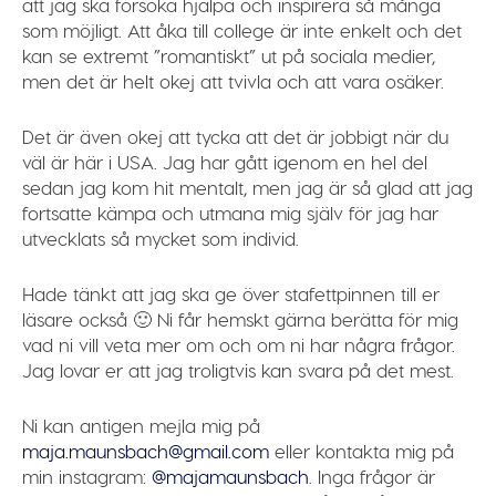
att jag ska försöka hjälpa och inspirera så många
som möjligt. Att åka till college är inte enkelt och det
kan se extremt ”romantiskt” ut på sociala medier,
men det är helt okej att tvivla och att vara osäker.
Det är även okej att tycka att det är jobbigt när du
väl är här i USA. Jag har gått igenom en hel del
sedan jag kom hit mentalt, men jag är så glad att jag
fortsatte kämpa och utmana mig själv för jag har
utvecklats så mycket som individ.
Hade tänkt att jag ska ge över stafettpinnen till er
läsare också 🙂 Ni får hemskt gärna berätta för mig
vad ni vill veta mer om och om ni har några frågor.
Jag lovar er att jag troligtvis kan svara på det mest.
Ni kan antigen mejla mig på
maja.maunsbach@gmail.com
eller kontakta mig på
min instagram:
@majamaunsbach
. Inga frågor är