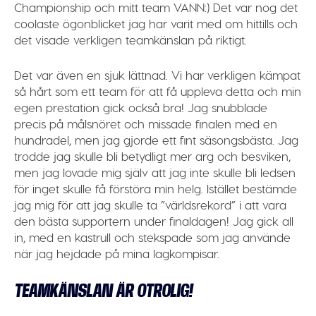
Championship och mitt team VANN:) Det var nog det
coolaste ögonblicket jag har varit med om hittills och
det visade verkligen teamkänslan på riktigt.
Det var även en sjuk lättnad. Vi har verkligen kämpat
så hårt som ett team för att få uppleva detta och min
egen prestation gick också bra! Jag snubblade
precis på målsnöret och missade finalen med en
hundradel, men jag gjorde ett fint säsongsbästa. Jag
trodde jag skulle bli betydligt mer arg och besviken,
men jag lovade mig själv att jag inte skulle bli ledsen
för inget skulle få förstöra min helg. Istället bestämde
jag mig för att jag skulle ta ”världsrekord” i att vara
den bästa supportern under finaldagen! Jag gick all
in, med en kastrull och stekspade som jag använde
när jag hejdade på mina lagkompisar.
TEAMKÄNSLAN ÄR OTROLIG!