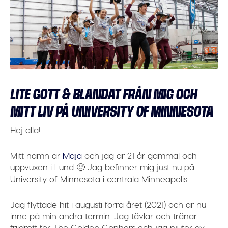
LITE GOTT & BLANDAT FRÅN MIG OCH
MITT LIV PÅ UNIVERSITY OF MINNESOTA
Hej alla!
Mitt namn är
Maja
och jag är 21 år gammal och
uppvuxen i Lund 🙂 Jag befinner mig just nu på
University of Minnesota i centrala Minneapolis.
Jag flyttade hit i augusti förra året (2021) och är nu
inne på min andra termin. Jag tävlar och tränar
friidrott för The Golden Gophers och jag njuter av