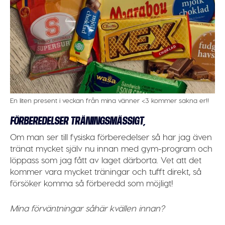
En liten present i veckan från mina vänner <3 kommer sakna er!!
FÖRBEREDELSER TRÄNINGSMÄSSIGT,
Om man ser till fysiska förberedelser så har jag även
tränat mycket själv nu innan med gym-program och
löppass som jag fått av laget därborta. Vet att det
kommer vara mycket träningar och tufft direkt, så
försöker komma så förberedd som möjligt!
Mina förväntningar såhär kvällen innan?