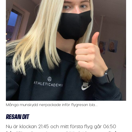
Många munskydd nerpackade inför flygresan b.la…
RESAN DIT
Nu är klockan 21:45 och mitt första flyg går 06:50