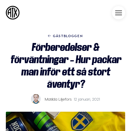
Athleticademix
Idrotta och studera på College
i USA
GÄSTBLOGGEN
Förberedelser &
förväntningar – Hur packar
man inför ett så stort
äventyr?
Matilda Liljefors
12 januari, 2021