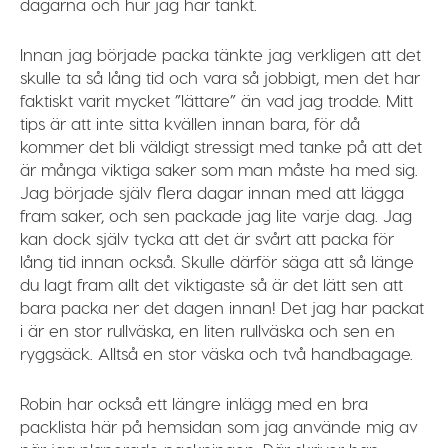
dagarna och hur jag har tänkt.
Innan jag började packa tänkte jag verkligen att det
skulle ta så lång tid och vara så jobbigt, men det har
faktiskt varit mycket ”lättare” än vad jag trodde. Mitt
tips är att inte sitta kvällen innan bara, för då
kommer det bli väldigt stressigt med tanke på att det
är många viktiga saker som man måste ha med sig.
Jag började själv flera dagar innan med att lägga
fram saker, och sen packade jag lite varje dag. Jag
kan dock själv tycka att det är svårt att packa för
lång tid innan också. Skulle därför säga att så länge
du lagt fram allt det viktigaste så är det lätt sen att
bara packa ner det dagen innan! Det jag har packat
i är en stor rullväska, en liten rullväska och sen en
ryggsäck. Alltså en stor väska och två handbagage.
Robin har också ett längre inlägg med en bra
packlista här på hemsidan som jag använde mig av