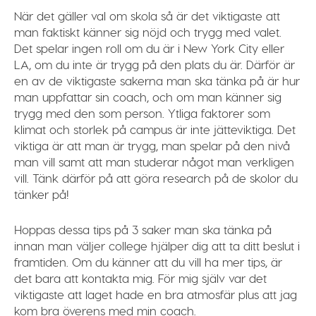
När det gäller val om skola så är det viktigaste att
man faktiskt känner sig nöjd och trygg med valet.
Det spelar ingen roll om du är i New York City eller
LA, om du inte är trygg på den plats du är. Därför är
en av de viktigaste sakerna man ska tänka på är hur
man uppfattar sin coach, och om man känner sig
trygg med den som person. Ytliga faktorer som
klimat och storlek på campus är inte jätteviktiga. Det
viktiga är att man är trygg, man spelar på den nivå
man vill samt att man studerar något man verkligen
vill. Tänk därför på att göra research på de skolor du
tänker på!
Hoppas dessa tips på 3 saker man ska tänka på
innan man väljer college hjälper dig att ta ditt beslut i
framtiden. Om du känner att du vill ha mer tips, är
det bara att kontakta mig. För mig själv var det
viktigaste att laget hade en bra atmosfär plus att jag
kom bra överens med min coach.