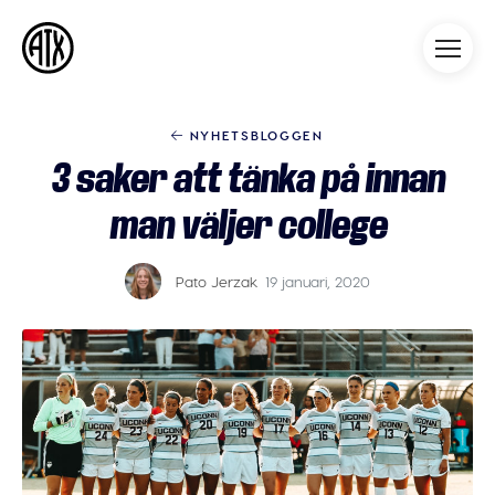
Athleticademix
Idrotta och studera på College
i USA
NYHETSBLOGGEN
3 saker att tänka på innan
man väljer college
Pato Jerzak
19 januari, 2020