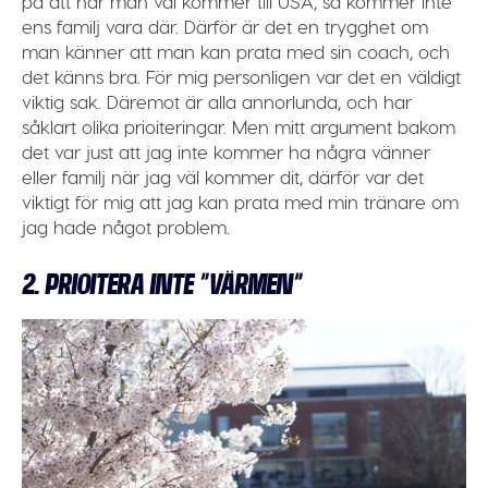
på att när man väl kommer till USA, så kommer inte
ens familj vara där. Därför är det en trygghet om
man känner att man kan prata med sin coach, och
det känns bra. För mig personligen var det en väldigt
viktig sak. Däremot är alla annorlunda, och har
såklart olika prioiteringar. Men mitt argument bakom
det var just att jag inte kommer ha några vänner
eller familj när jag väl kommer dit, därför var det
viktigt för mig att jag kan prata med min tränare om
jag hade något problem.
2. PRIOITERA INTE ”VÄRMEN”