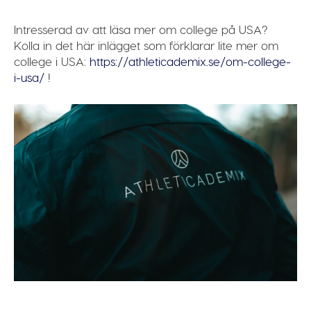
Intresserad av att läsa mer om college på USA?
Kolla in det här inlägget som förklarar lite mer om
college i USA:
https://athleticademix.se/om-college-
i-usa/
!