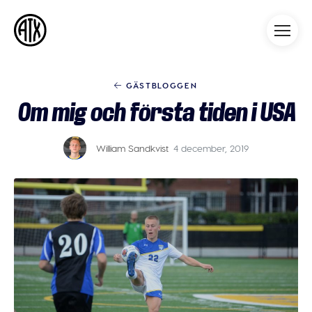
Athleticademix
Idrotta och studera på College
i USA
GÄSTBLOGGEN
Om mig och första tiden i USA
William Sandkvist
4 december, 2019