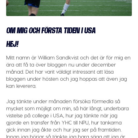
OM MIG OCH FÖRSTA TIDEN I USA
HEJ!
Mitt namn är William Sandkvist och det är för mig en
ära att få ta över bloggen nu under december
månad. Det har varit väldigt intressant att läsa
bloggen under hösten och jag hoppas att även jag
kan leverera.
Jag tänkte under månaden försöka förmedla så
mycket som möjligt om min, så här långt, underbara
vistelse på college i USA, hur jag tänkte när jag
gjorde en transfer från YHC till NPU, hur tankarna
gick innan jag åkte och hur jag ser på framtiden.
Innan jag börjar så tänkte jag bara säga att jag är