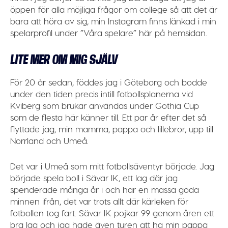
öppen för alla möjliga frågor om college så att det är
bara att höra av sig, min Instagram finns länkad i min
spelarprofil under ”Våra spelare” här på hemsidan.
LITE MER OM MIG SJÄLV
För 20 år sedan, föddes jag i Göteborg och bodde
under den tiden precis intill fotbollsplanerna vid
Kviberg som brukar användas under Gothia Cup
som de flesta här känner till. Ett par år efter det så
flyttade jag, min mamma, pappa och lillebror, upp till
Norrland och Umeå.
Det var i Umeå som mitt fotbollsäventyr började. Jag
började spela boll i Sävar IK, ett lag där jag
spenderade många år i och har en massa goda
minnen ifrån, det var trots allt där kärleken för
fotbollen tog fart. Sävar IK pojkar 99 genom åren ett
bra lag och jag hade även turen att ha min pappa