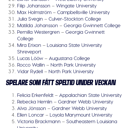
Filip Johansson
–
Wingate University
Max Holmström
–
Campbellsville University
Julia Svegin
–
Culver-Stockton College
Matilda Johansson
–
Georgia Gwinnett College
Pernilla Westergren
–
Georgia Gwinnett
College
Mira Erixon
–
Louisiana State University
Shreveport
Lucas Lööw
–
Augustana College
Rocco Wallin
–
North Park University
Vidar Rydell
–
North Park University
SPELARE SOM FÅTT SPELTID UNDER VECKAN
Felicia Erkenfeldt
–
Appalachian State University
Rebecka Hemlin
–
Gardner Webb University
Alva Jönsson
–
Gardner Webb University
Ellen Loncar
–
Loyola Marymount University
Victoria Brackmann
–
Southeastern Louisiana
University