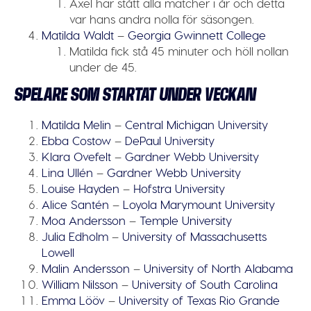
Axel har stått alla matcher i år och detta
var hans andra nolla för säsongen.
Matilda Waldt
–
Georgia Gwinnett College
Matilda fick stå 45 minuter och höll nollan
under de 45.
SPELARE SOM STARTAT UNDER VECKAN
Matilda Melin
–
Central Michigan University
Ebba Costow
–
DePaul University
Klara Ovefelt
–
Gardner Webb University
Lina Ullén
–
Gardner Webb University
Louise Hayden
–
Hofstra University
Alice Santén
–
Loyola Marymount University
Moa Andersson
–
Temple University
Julia Edholm
–
University of Massachusetts
Lowell
Malin Andersson
–
University of North Alabama
William Nilsson
–
University of South Carolina
Emma Lööv
–
University of Texas Rio Grande