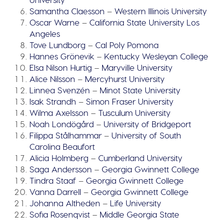
Samantha Claesson
–
Western Illinois University
Oscar Warne
–
California State University Los
Angeles
Tove Lundborg
–
Cal Poly Pomona
Hannes Grönevik
–
Kentucky Wesleyan College
Elsa Nilson Hurtig
–
Maryville University
Alice Nilsson
–
Mercyhurst University
Linnea Svenzén
–
Minot State University
Isak Strandh
–
Simon Fraser University
Wilma Axelsson
–
Tusculum University
Noah Londögård
–
University of Bridgeport
Filippa Stålhammar
–
University of South
Carolina Beaufort
Alicia Holmberg
–
Cumberland University
Saga Andersson
–
Georgia Gwinnett College
Tindra Staaf
–
Georgia Gwinnett College
Vanna Darrell
–
Georgia Gwinnett College
Johanna Altheden
–
Life University
Sofia Rosenqvist
–
Middle Georgia State