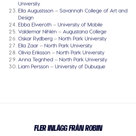
University
Ella Augustsson
–
Savannah College of Art and
Design
Ebba Elweroth
–
University of Mobile
Valdemar Nihlén
–
Augustana College
Oskar Rydberg
–
North Park University
Ella Zaar
–
North Park University
Olivia Eriksson
–
North Park University
Anna Tegnhed
–
North Park University
Liam Persson
–
University of Dubuque
FLER INLÄGG FRÅN ROBIN