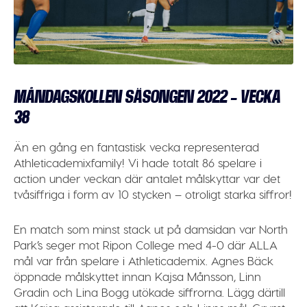
MÅNDAGSKOLLEN SÄSONGEN 2022 – VECKA
38
Än en gång en fantastisk vecka representerad
Athleticademixfamily! Vi hade totalt 86 spelare i
action under veckan där antalet målskyttar var det
tvåsiffriga i form av 10 stycken – otroligt starka siffror!
En match som minst stack ut på damsidan var North
Park’s seger mot Ripon College med 4-0 där ALLA
mål var från spelare i Athleticademix. Agnes Bäck
öppnade målskyttet innan Kajsa Månsson, Linn
Gradin och Lina Bogg utökade siffrorna. Lägg därtill