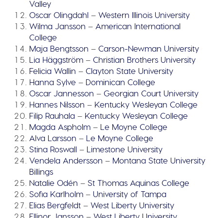
Valley
Oscar Olingdahl
–
Western Illinois University
Wilma Jansson
–
American International
College
Maja Bengtsson
–
Carson-Newman University
Lia Häggström
–
Christian Brothers University
Felicia Wallin
–
Clayton State University
Hanna Sylve
–
Dominican College
Oscar Jannesson
–
Georgian Court University
Hannes Nilsson
–
Kentucky Wesleyan College
Filip Rauhala
–
Kentucky Wesleyan College
Magda Aspholm
–
Le Moyne College
Alva Larsson
–
Le Moyne College
Stina Roswall
–
Limestone University
Vendela Andersson
–
Montana State University
Billings
Natalie Odén
–
St Thomas Aquinas College
Sofia Karlholm
–
University of Tampa
Elias Bergfeldt
–
West Liberty University
Ellinor Jansson
–
West Liberty University