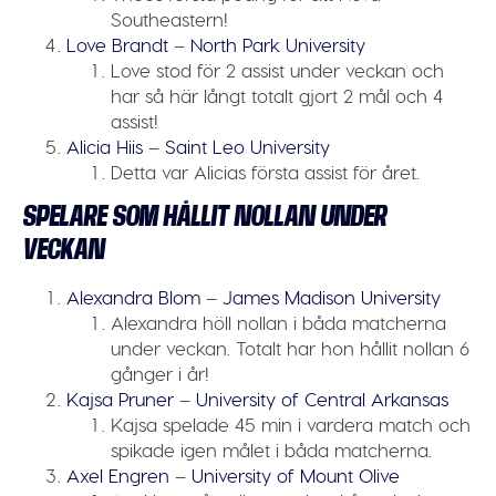
Southeastern!
Love Brandt
–
North Park University
Love stod för 2 assist under veckan och
har så här långt totalt gjort 2 mål och 4
assist!
Alicia Hii
s
–
Saint Leo University
Detta var Alicias första assist för året.
SPELARE SOM HÅLLIT NOLLAN UNDER
VECKAN
Alexandra Blom
–
James Madison University
Alexandra höll nollan i båda matcherna
under veckan. Totalt har hon hållit nollan 6
gånger i år!
Kajsa Pruner
–
University of Central Arkansas
Kajsa spelade 45 min i vardera match och
spikade igen målet i båda matcherna.
Axel Engren
–
University of Mount Olive