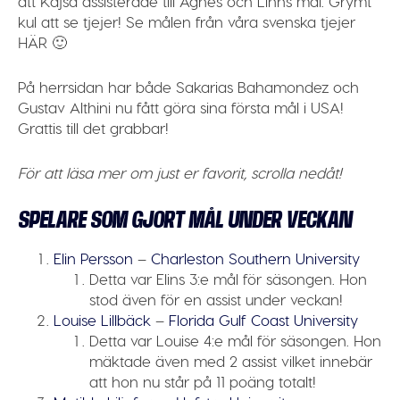
att Kajsa assisterade till Agnes och Linns mål. Grymt
kul att se tjejer! Se målen från våra svenska tjejer
HÄR
🙂
På herrsidan har både Sakarias Bahamondez och
Gustav Althini nu fått göra sina första mål i USA!
Grattis till det grabbar!
För att läsa mer om just er favorit, scrolla nedåt!
SPELARE SOM GJORT MÅL UNDER VECKAN
Elin Persson
–
Charleston Southern University
Detta var Elins 3:e mål för säsongen. Hon
stod även för en assist under veckan!
Louise Lillbäck
–
Florida Gulf Coast University
Detta var Louise 4:e mål för säsongen. Hon
mäktade även med 2 assist vilket innebär
att hon nu står på 11 poäng totalt!