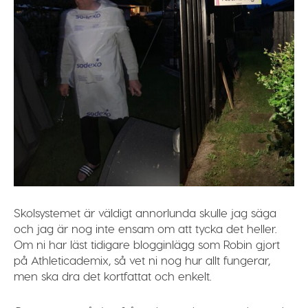
Skolsystemet är väldigt annorlunda skulle jag säga
och jag är nog inte ensam om att tycka det heller.
Om ni har läst tidigare blogginlägg som Robin gjort
på Athleticademix, så vet ni nog hur allt fungerar,
men ska dra det kortfattat och enkelt.