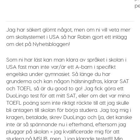
p
Jag har säkert glömt något, men om ni vill veta mer
om skolsystemet i USA så har Robin gjort ett inlägg
om det på Nyhetsbloggen!
Som ni har läst kan man klara av språket i skolan i
USA fast man inte var/är ett A-barn i specifikt
engelska under gymnasiet. Så länge du har
grunderna och kan någon hälsningsfras, klarar SAT
och TOEFL så är du good to go! Jag fick göra ett
DuoLingo test för att mitt SAT, eller om det var mina
TOEFL poäng som inte riktigt räckte till att jag skulle
bli antagen till skolan för börja studera. Jag tog mig i
kragen, betalade, skrev DuoLingo och (ja, det kanske
inte är så spännande nu i efterhand, eftersom jag
pluggar på skolan = jag kvalificerade mig för att
studera på MSUB, men…) jag klarade testet!!! Min