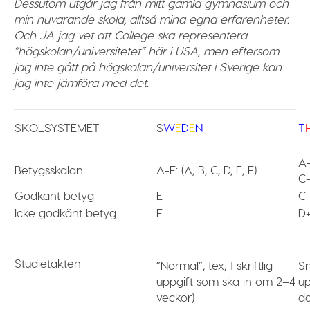
Dessutom utgår jag från mitt gamla gymnasium och
min nuvarande skola, alltså mina egna erfarenheter.
Och JA jag vet att College ska representera
”högskolan/universitetet” här i USA, men eftersom
jag inte gått på högskolan/universitet i Sverige kan
jag inte jämföra med det.
SKOLSYSTEMET
S
W
E
D
E
N
T
A-
Betygsskalan
A-F: (A, B, C, D, E, F)
C-
Godkänt betyg
E
C
Icke godkänt betyg
F
D+
Studietakten
”Normal”, tex, 1 skriftlig
Sn
uppgift som ska in om 2–4
up
veckor)
da