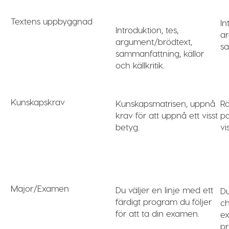
Textens uppbyggnad
In
Introduktion, tes,
a
argument/brödtext,
s
sammanfattning, källor
och källkritik.
Kunskapskrav
Kunskapsmatrisen, uppnå
R
krav för att uppnå ett visst
po
betyg.
vi
Major/Examen
Du väljer en linje med ett
Du
färdigt program du följer
ch
för att ta din examen.
ex
pr