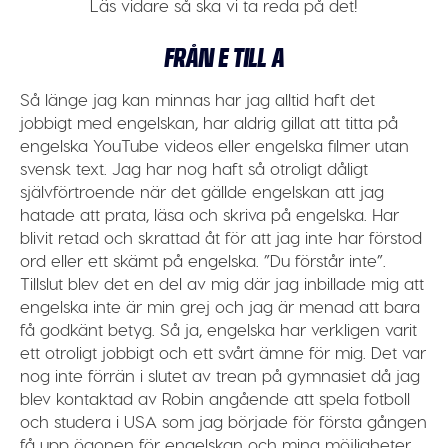
Läs vidare så ska vi ta reda på det!
FRÅN E TILL A
Så länge jag kan minnas har jag alltid haft det
jobbigt med engelskan, har aldrig gillat att titta på
engelska YouTube videos eller engelska filmer utan
svensk text. Jag har nog haft så otroligt dåligt
självförtroende när det gällde engelskan att jag
hatade att prata, läsa och skriva på engelska. Har
blivit retad och skrattad åt för att jag inte har förstod
ord eller ett skämt på engelska. ”Du förstår inte”.
Tillslut blev det en del av mig där jag inbillade mig att
engelska inte är min grej och jag är menad att bara
få godkänt betyg. Så ja, engelska har verkligen varit
ett otroligt jobbigt och ett svårt ämne för mig. Det var
nog inte förrän i slutet av trean på gymnasiet då jag
blev kontaktad av Robin angående att spela fotboll
och studera i USA som jag började för första gången
få upp ögonen för engelskan och mina möjligheter