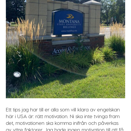
Ett tips jag har till er alla som vill klara av engelskan
här i USA är:
rätt motivation
. Ni ska inte tvinga fram
det, motivationen ska komma inifrån och påverkas
av yttre faktorer. Jag hade ingen motivation till att få