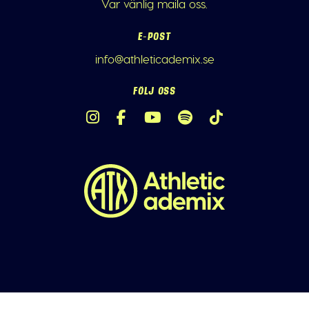
Var vänlig maila oss.
E-POST
info@athleticademix.se
FÖLJ OSS