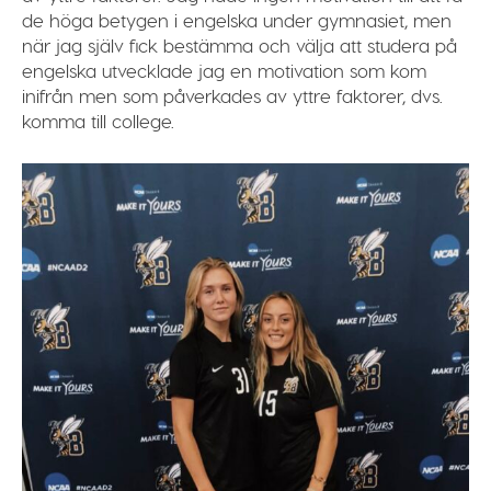
de höga betygen i engelska under gymnasiet, men
när jag själv fick bestämma och välja att studera på
engelska utvecklade jag en motivation som kom
inifrån men som påverkades av yttre faktorer, dvs.
komma till college.