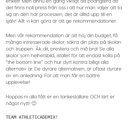
enkelt! Men ännu en gång viktigt att poängtera att
det finns noll press från oss i att hur man väljer att ta
sig an den här processen, det är alltid upp till en
själv! Allt vi kan göra är att ge rekommendationer.
Men vår rekommendation är att höj din budget, få
många intresserade skolor, säkra din plats på skolan
och truppen. Åk dit, prestera och må bra! Se alla
skolor som helhetsbild, istället för att endast kolla på
”the bottom line” och hur dyrt kontra billigt alla
alternativ är. De dyrare alternativen, är oftast dyrare
av en anledning. För att man får en bättre
upplevelse!
Hoppas ni alla fått er en tankeställare OCH lärt er
något nytt! 🙂
TEAM ATHLETICADEMIX!