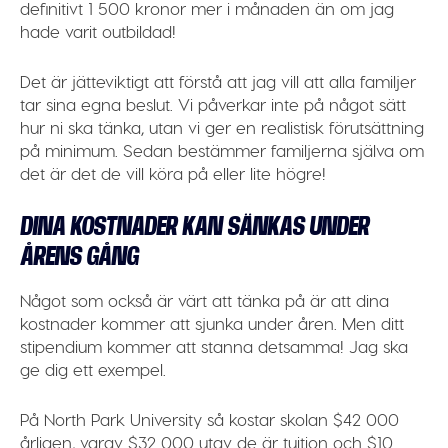
definitivt 1 500 kronor mer i månaden än om jag
hade varit outbildad!
Det är jätteviktigt att förstå att jag vill att alla familjer
tar sina egna beslut. Vi påverkar inte på något sätt
hur ni ska tänka, utan vi ger en realistisk förutsättning
på minimum. Sedan bestämmer familjerna själva om
det är det de vill köra på eller lite högre!
DINA KOSTNADER KAN SÄNKAS UNDER
ÅRENS GÅNG
Något som också är värt att tänka på är att dina
kostnader kommer att sjunka under åren. Men ditt
stipendium kommer att stanna detsamma! Jag ska
ge dig ett exempel.
På North Park University så kostar skolan $42 000
årligen, varav $32 000 utav de är tuition och $10