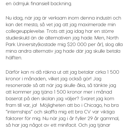
en ödmjuk finansiell backning.
Nu idag, när jag är verksam inom denna industri och
kan det mesta, så vet jag att jag maximerade min
collegeupplevelse. Trots att jag idag har en större
studieskuld än de alternativen jag hade. Men, North
Park University(kostade mig $20 000 per år), slog alla
mina andra alternativ jag hade där jag skulle betala
hälften.
Därför kan ni då räkna ut att jag betalar cirka 1 500
kronor i månaden, vilket jag också gör! Jag
resonerade så att när jag skulle åka, så tänkte jag
att kommer jag tjäna 1 500 kronor mer i månad
baserat på den skolan jag väljer? Svaret jag kom
fram till var, ja! Möjligheten att bo i Chicago, ha bra
”internships” och skaffa mig ett bra CV var viktiga
faktorer för mig. Nu när jag i år fyller 29 år gammal,
så har jag något av ett minifacit. Och jag tjänar