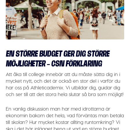
EN STÖRRE BUDGET GER DIG STÖRRE
MÖJLIGHETER – CSN FÖRKLARING
Att åka till college innebär att du måste sätta dig in i
mycket nytt, och det är också en stor del i varför du
har oss på Athleticademix. Vi utbildar dig, guidar dig
och ser till att det stora hela slutar så bra som möjligt!
En vanlig diskussion man har med idrottarna är
ekonomin bakom det hela, vad förväntas man betala
till skolan? Hur mycket kostar allting runtomkring? Vi
ska i det här inlägget bena ut vad en större budget