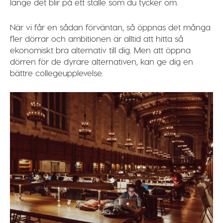
länge det blir på ett ställe som du tycker om.
När vi får en sådan förväntan, så öppnas det många
fler dörrar och ambitionen är
alltid
att hitta så
ekonomiskt bra alternativ till dig. Men att öppna
dörren för de dyrare alternativen, kan ge dig en
bättre collegeupplevelse.