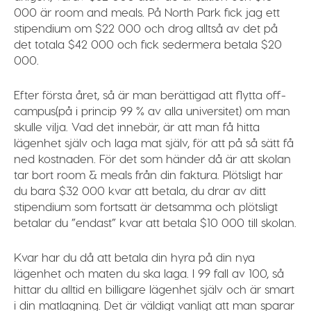
000 är room and meals. På North Park fick jag ett
stipendium om $22 000 och drog alltså av det på
det totala $42 000 och fick sedermera betala $20
000.
Efter första året, så är man berättigad att flytta off-
campus(på i princip 99 % av alla universitet) om man
skulle vilja. Vad det innebär, är att man få hitta
lägenhet själv och laga mat själv, för att på så sätt få
ned kostnaden. För det som händer då är att skolan
tar bort room & meals från din faktura. Plötsligt har
du bara $32 000 kvar att betala, du drar av ditt
stipendium som fortsatt är detsamma och plötsligt
betalar du ”endast” kvar att betala $10 000 till skolan.
Kvar har du då att betala din hyra på din nya
lägenhet och maten du ska laga. I 99 fall av 100, så
hittar du alltid en billigare lägenhet själv och är smart
i din matlagning. Det är väldigt vanligt att man sparar