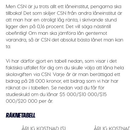
Men CSN är ju trots allt ett låneinstitut, pengarna ska
tillbaka! Det som skiljer CSN från andra låneinstitut är
att man har en otroligt låg ränta, i skrivande stund
ligger den på 0,16 procent. Det vill säga nästintill
obefintlig! Om man ska jämföra lån gentemot
varandra, så är CSN det absolut bästa lånet man kan
ta.
Vi har därför gjort en tabell nedan, som visar i det
faktiska utfallet för dig om du skulle välja att låna hela
skolavgiften via CSN. Varje år är man berättigad ett
bidrag på 28 000 kronor, ett bidrag som vi här har
räknat av i tabellen. Se nedan vad du får för
studieskuld om du lånar $5 000/$10 000/$15
000/$20 000 per år.
RÄKNETABELL
ÅRLIG KOSTNAD ($)
ÅRLIG KOSTNAD