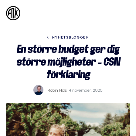
Athleticademix
Idrotta och studera på College i USA
NYHETSBLOGGEN
En större budget ger dig
större möjligheter – CSN
förklaring
Robin Hals
4 november, 2020