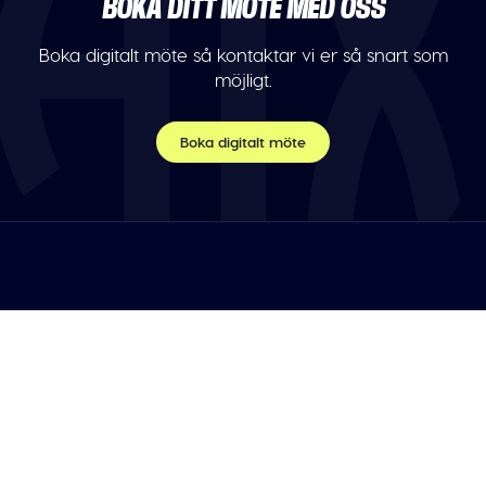
BOKA DITT MÖTE MED OSS
Boka digitalt möte så kontaktar vi er så snart som
möjligt.
Boka digitalt möte
TELEFON
Var vänlig maila oss.
E-POST
info@athleticademix.se