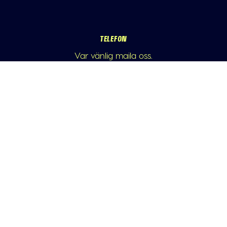
TELEFON
Var vänlig maila oss.
E-POST
info@athleticademix.se
FÖLJ OSS