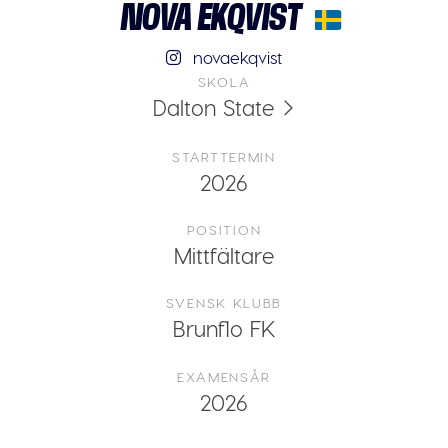
NOVA EKQVIST
novaekqvist
SKOLA
Dalton State
STARTTERMIN
2026
POSITION
Mittfältare
SVENSK KLUBB
Brunflo FK
EXAMENSÅR
2026