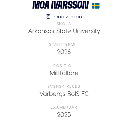
MOA IVARSSON
moa.ivarsson
SKOLA
Arkansas State University
STARTTERMIN
2026
POSITION
Mittfältare
SVENSK KLUBB
Varbergs BoIS FC
EXAMENSÅR
2025