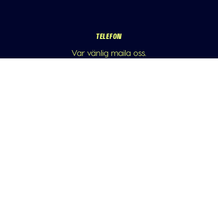
TELEFON
Var vänlig maila oss.
E-POST
info@athleticademix.se
FÖLJ OSS