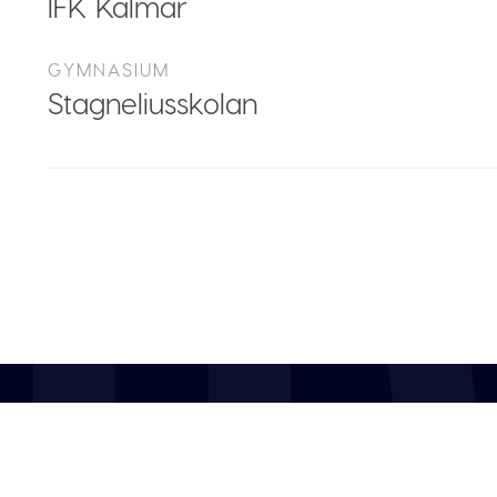
IFK Kalmar
GYMNASIUM
Stagneliusskolan