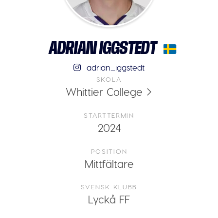
ADRIAN IGGSTEDT
adrian_iggstedt
SKOLA
Whittier College
STARTTERMIN
2024
POSITION
Mittfältare
SVENSK KLUBB
Lyckå FF