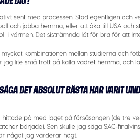
ADE DIG?
ativt sent med processen. Stod egentligen och ve
tboll och jobba hemma, eller att åka till USA och 
ll i värmen. Det sistnämnda lät för bra för att inte
t mycket kombinationen mellan studierna och fot
 jag lite små trött på kalla vädret hemma, och län
 SÄGA DET ABSOLUT BÄSTA HAR VARIT UND
vi hittade på med laget på försäsongen (de tre v
tcher började). Sen skulle jag säga SAC-finalvins
är något jag värderar högt.