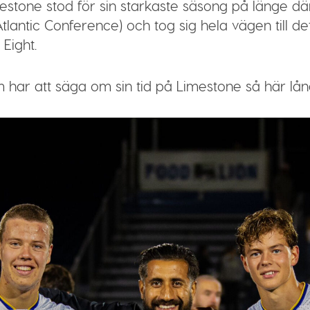
mestone stod för sin starkaste säsong på länge d
tlantic Conference) och tog sig hela vägen till det
 Eight.
 har att säga om sin tid på Limestone så här lån