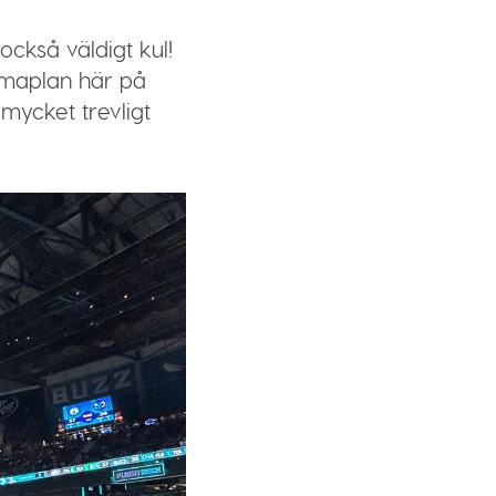
ckså väldigt kul!
mmaplan här på
mycket trevligt