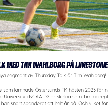
LK MED TIM WAHLBORG PÅ LIMESTONE
t nya segment av Thursday Talk är Tim Wahlborg!
re som lämnade Östersunds FK hösten 2023 för ny
ne University i NCAA D2 är skolan som Tim accept
han snart spenderat ett helt år på. Och vilket fö