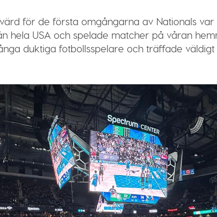
värd för de första omgångarna av Nationals var o
rån hela USA och spelade matcher på våran he
ga duktiga fotbollsspelare och träffade väldigt 