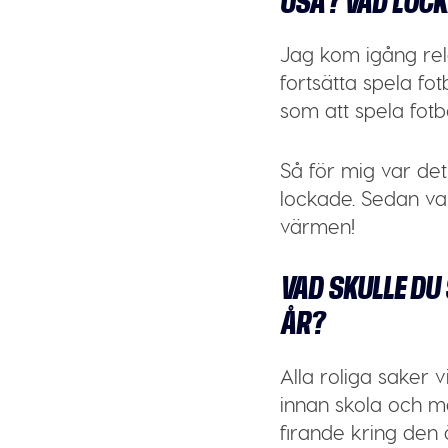
USA? VAD LOCK
Jag kom igång rel
fortsätta spela fo
som att spela fotbo
Så för mig var de
lockade. Sedan var
värmen!
VAD SKULLE DU
ÅR?
Alla roliga saker 
innan skola och ma
firande kring den 