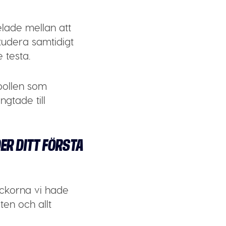
lade mellan att
studera samtidigt
 testa.
bollen som
gtade till
ER DITT FÖRSTA
eckorna vi hade
ten och allt