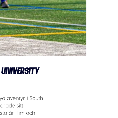
 UNIVERSITY
a äventyr i South
erade sitt
rsta år Tim och