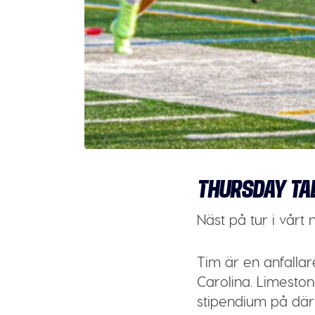
THURSDAY TA
Näst på tur i vår
Tim är en anfalla
Carolina. Limesto
stipendium på där 