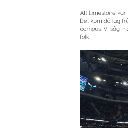
Att Limestone var 
Det kom då lag f
campus. Vi såg mån
folk.