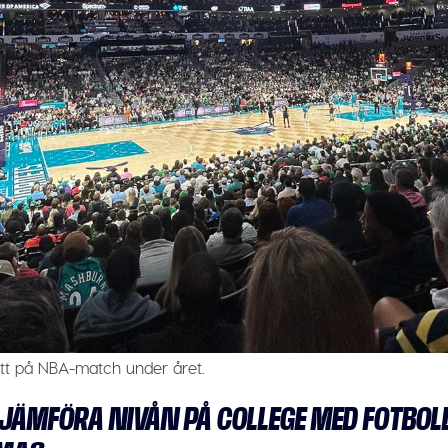
tt på NBA-match under året.
 JÄMFÖRA NIVÅN PÅ COLLEGE MED FOTBOL