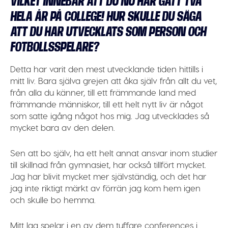
VILKET INNEBÄR ATT DU NU HAR GÅTT TVÅ
HELA ÅR PÅ COLLEGE! HUR SKULLE DU SÄGA
ATT DU HAR UTVECKLATS SOM PERSON OCH
FOTBOLLSSPELARE?
Detta har varit den mest utvecklande tiden hittills i
mitt liv. Bara själva grejen att åka själv från allt du vet,
från alla du känner, till ett främmande land med
främmande människor, till ett helt nytt liv är något
som satte igång något hos mig. Jag utvecklades så
mycket bara av den delen.
Sen att bo själv, ha ett helt annat ansvar inom studier
till skillnad från gymnasiet, har också tillfört mycket.
Jag har blivit mycket mer självständig, och det har
jag inte riktigt märkt av förrän jag kom hem igen
och skulle bo hemma.
Mitt lag spelar i en av dem tuffare conferences i