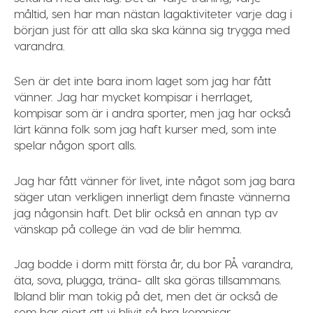
måltid, sen har man nästan lagaktiviteter varje dag i
början just för att alla ska ska känna sig trygga med
varandra.
Sen är det inte bara inom laget som jag har fått
vänner. Jag har mycket kompisar i herrlaget,
kompisar som är i andra sporter, men jag har också
lärt känna folk som jag haft kurser med, som inte
spelar någon sport alls.
Jag har fått vänner för livet, inte något som jag bara
säger utan verkligen innerligt dem finaste vännerna
jag någonsin haft. Det blir också en annan typ av
vänskap på college än vad de blir hemma.
Jag bodde i dorm mitt första år, du bor PÅ varandra,
äta, sova, plugga, träna- allt ska göras tillsammans.
Ibland blir man tokig på det, men det är också de
som har gjort att vi blivit så bra kompisar.