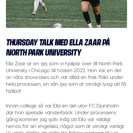
THURSDAY TALK MED ELLA ZAAR PÅ
NORTH PARK UNIVERSITY
Ella Zaar är en tjej som vi hjälpte över till North Park
University i Chicago till hösten 2022. Hon var en del
av våra showcases och var alltid en frisk fläkt under
hela processen, en sån tjej som är otroligt lyxig att få
hjälpa!
Innan college så var Ella en del utav FC Djursholm
där hon spelade vänsterback. Under processens
gång kommer jag själv ihåg att Ella var väldigt
nervös för sin engelska, något som är otroligt vanligt.
Vi valde därför att ställa lite frågor relaterat till just