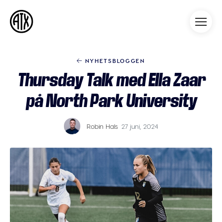
Athleticademix
Idrotta och studera på College
i USA
NYHETSBLOGGEN
Thursday Talk med Ella Zaar
på North Park University
Robin Hals
27 juni, 2024