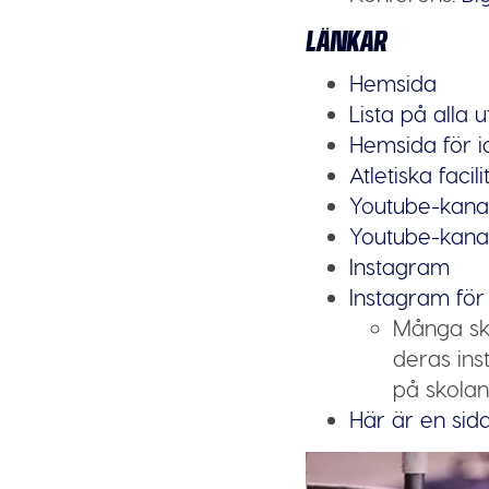
LÄNKAR
Hemsida
Lista på alla 
Hemsida för i
Atletiska facili
Youtube-kana
Youtube-kanal
Instagram
Instagram för 
Många sko
deras inst
på skolan
Här är en sid