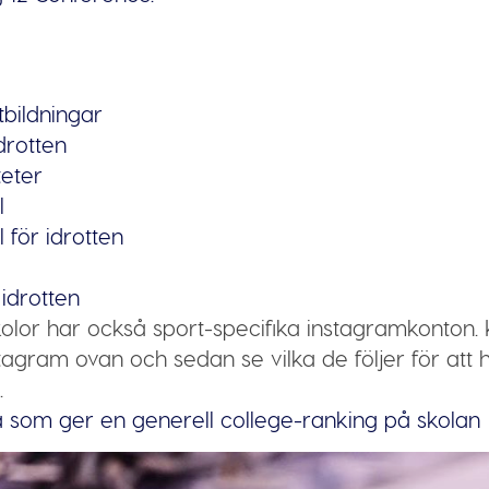
utbildningar
drotten
teter
l
 för idrotten
idrotten
lor har också sport-specifika instagramkonton. K
agram ovan och sedan se vilka de följer för att hit
.
a som ger en generell college-ranking på skolan