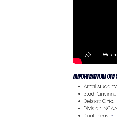
INFORMATION OM 
Antal student
Stad:
Cincinnat
Delstat:
Ohio.
Division:
NCAA 
Konferens:
Bi