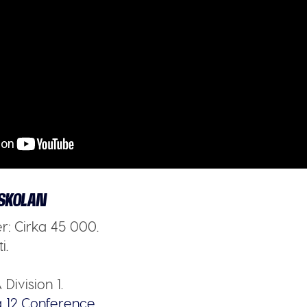
SKOLAN
er:
Cirka 45 000.
i.
Division 1.
g 12 Conference.