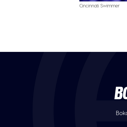
Cincinnati Swimmer
B
Boka