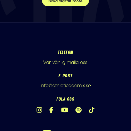
Boka digitalt möte
TELEFON
Var vänlig maila oss.
E-POST
info@athleticademix.se
FÖLJ OSS