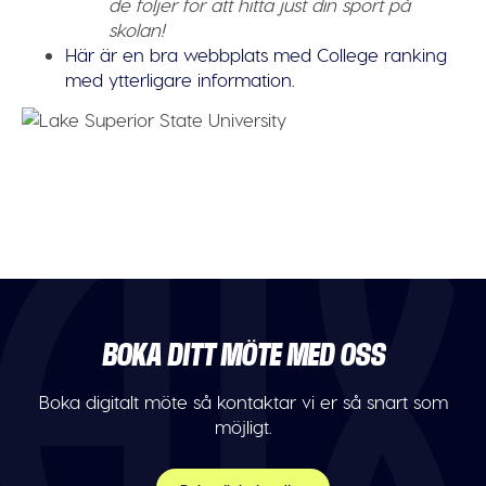
de följer för att hitta just din sport på
skolan!
Här är en bra webbplats med College ranking
med ytterligare information.
BOKA DITT MÖTE MED OSS
Boka digitalt möte så kontaktar vi er så snart som
möjligt.