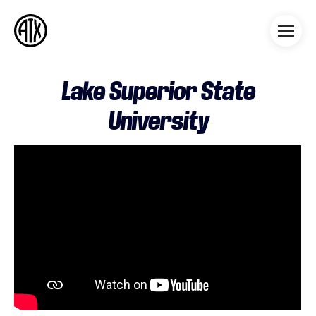
Athleticademix
Idrotta och studera på College
i USA
Lake Superior State
University