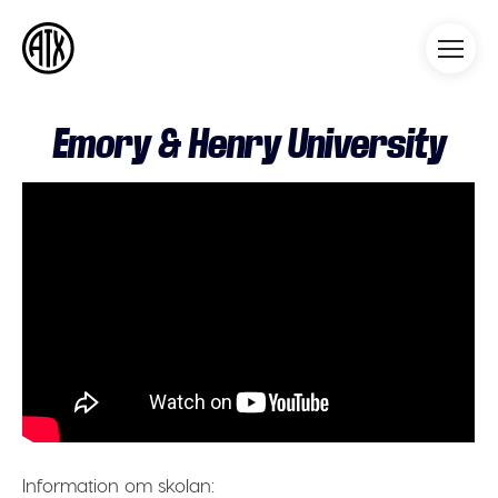
Athleticademix
Idrotta och studera på College
i USA
Emory & Henry University
Information om skolan: