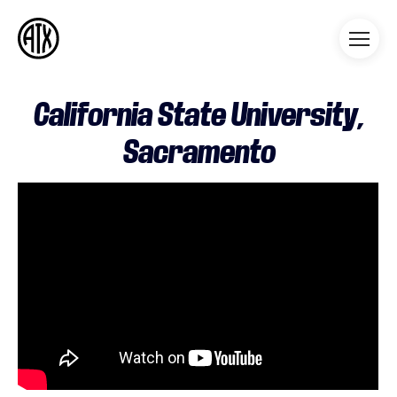
Athleticademix
Idrotta och studera på College
i USA
California State University,
Sacramento