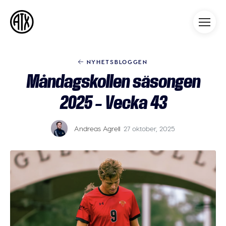
Athleticademix
Idrotta och studera på College
i USA
NYHETSBLOGGEN
Måndagskollen säsongen
2025 – Vecka 43
Andreas Agrell
27 oktober, 2025