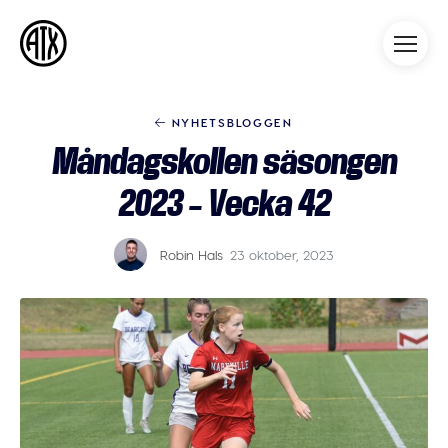
Athleticademix
Idrotta och studera på College
i USA
NYHETSBLOGGEN
Måndagskollen säsongen
2023 – Vecka 42
Robin Hals
23 oktober, 2023