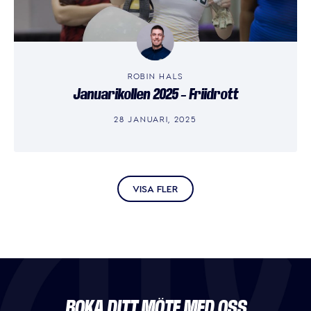
ROBIN HALS
Januarikollen 2025 – Friidrott
28 JANUARI, 2025
VISA FLER
BOKA DITT MÖTE MED OSS