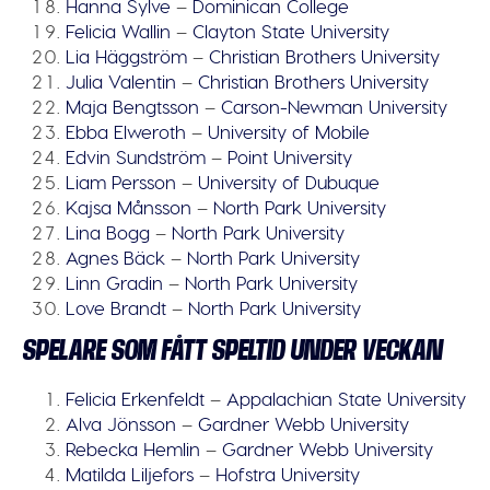
Hanna Sylve
–
Dominican College
Felicia Wallin
–
Clayton State University
Lia Häggström
–
Christian Brothers University
Julia Valentin
–
Christian Brothers University
Maja Bengtsson
–
Carson-Newman University
Ebba Elweroth
–
University of Mobile
Edvin Sundström
–
Point University
Liam Persson
–
University of Dubuque
Kajsa Månsson
–
North Park University
Lina Bogg
–
North Park University
Agnes Bäck
–
North Park University
Linn Gradin
–
North Park University
Love Brandt
–
North Park University
SPELARE SOM FÅTT SPELTID UNDER VECKAN
Felicia Erkenfeldt
–
Appalachian State University
Alva Jönsson
–
Gardner Webb University
Rebecka Hemlin
–
Gardner Webb University
Matilda Liljefors
–
Hofstra University