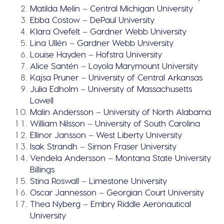
Matilda Melin
–
Central Michigan University
Ebba Costow
–
DePaul University
Klara Ovefelt
–
Gardner Webb University
Lina Ullén
–
Gardner Webb University
Louise Hayden
–
Hofstra University
Alice Santén
–
Loyola Marymount University
Kajsa Pruner
–
University of Central Arkansas
Julia Edholm
–
University of Massachusetts
Lowell
Malin Andersson
–
University of North Alabama
William Nilsson
–
University of South Carolina
Ellinor Jansson
–
West Liberty University
Isak Strandh
–
Simon Fraser University
Vendela Andersson
–
Montana State University
Billings
Stina Roswall
–
Limestone University
Oscar Jannesson
–
Georgian Court University
Thea Nyberg
–
Embry Riddle Aeronautical
University