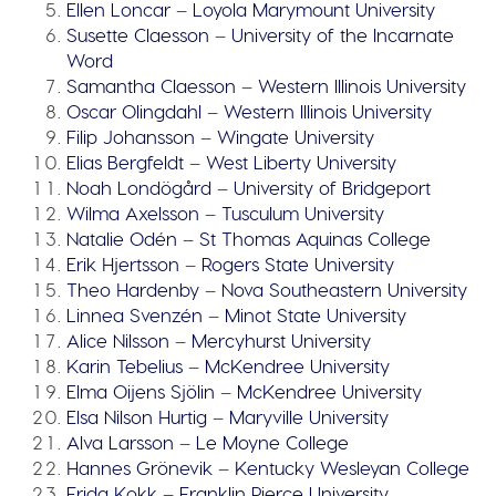
Ellen Loncar
–
Loyola Marymount University
Susette Claesson
–
University of the Incarnate
Word
Samantha Claesson
–
Western Illinois University
Oscar Olingdahl
–
Western Illinois University
Filip Johansson
–
Wingate University
Elias Bergfeldt
–
West Liberty University
Noah Londögård
–
University of Bridgeport
Wilma Axelsson
–
Tusculum University
Natalie Odén
–
St Thomas Aquinas College
Erik Hjertsson
–
Rogers State University
Theo Hardenby
–
Nova Southeastern University
Linnea Svenzén
–
Minot State University
Alice Nilsson
–
Mercyhurst University
Karin Tebelius
–
McKendree University
Elma Oijens Sjölin
–
McKendree University
Elsa Nilson Hurtig
–
Maryville University
Alva Larsson
–
Le Moyne College
Hannes Grönevik
–
Kentucky Wesleyan College
Frida Kokk
–
Franklin Pierce University