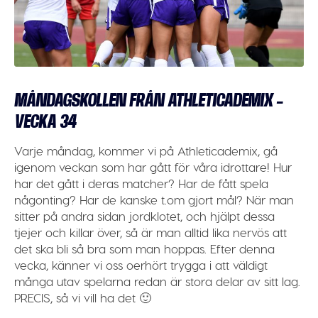
MÅNDAGSKOLLEN FRÅN ATHLETICADEMIX –
VECKA 34
Varje måndag, kommer vi på Athleticademix, gå
igenom veckan som har gått för våra idrottare! Hur
har det gått i deras matcher? Har de fått spela
någonting? Har de kanske t.om gjort mål? När man
sitter på andra sidan jordklotet, och hjälpt dessa
tjejer och killar över, så är man alltid lika nervös att
det ska bli så bra som man hoppas. Efter denna
vecka, känner vi oss oerhört trygga i att väldigt
många utav spelarna redan är stora delar av sitt lag.
PRECIS, så vi vill ha det 🙂