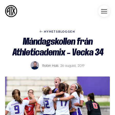
Athleticademix
Idrotta och studera på College
i USA
NYHETSBLOGGEN
Måndagskollen från
Athleticademix – Vecka 34
Robin Hals
26 augusti, 2019