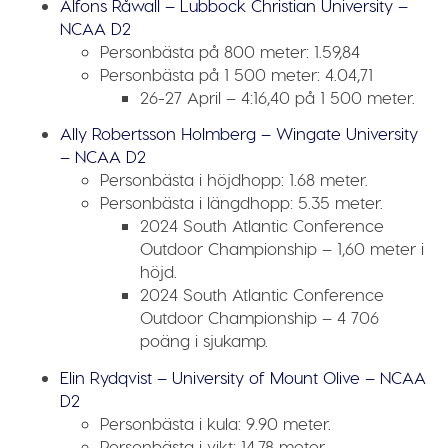
Alfons Råwall – Lubbock Christian University –
NCAA D2
Personbästa på 800 meter:
1.59,84
Personbästa på 1 500 meter:
4.04,71
26-27 April – 4:16,40 på 1 500 meter.
Ally Robertsson Holmberg – Wingate University
– NCAA D2
Personbästa i höjdhopp:
1.68 meter.
Personbästa i längdhopp:
5.35 meter.
2024 South Atlantic Conference
Outdoor Championship – 1,60 meter i
höjd.
2024 South Atlantic Conference
Outdoor Championship – 4 706
poäng i sjukamp.
Elin Rydqvist – University of Mount Olive – NCAA
D2
Personbästa i kula:
9.90 meter.
Personbästa i vikt:
14.78 meter.