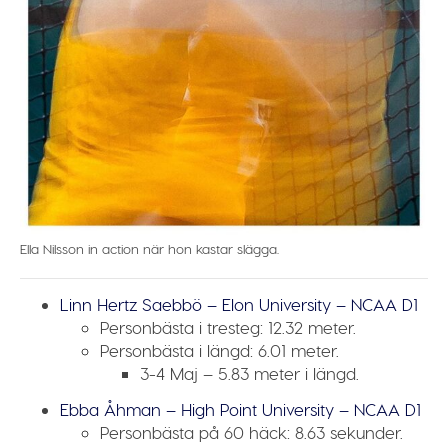
Ella Nilsson in action när hon kastar slägga.
Linn Hertz Saebbö – Elon University – NCAA D1
Personbästa i tresteg:
12.32 meter.
Personbästa i längd:
6.01 meter.
3-4 Maj – 5.83 meter i längd.
Ebba Åhman – High Point University – NCAA D1
Personbästa på 60 häck:
8.63 sekunder.