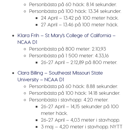
Personbästa på 60 häck:
8.14 sekunder.
Personbästa på 100 häck:
13.34 sekunder.
24 April – 13.42 på 100 meter häck.
27 April – 13.46 på 100 meter häck.
Klara Frih – St Mary’s College of California –
NCAA D1
Personbästa på 800 meter:
2.10,93
Personbästa på 1 500 meter:
4.33,16
26-27 April – 2:12,89 på 800 meter.
Clara Billing – Southeast Missouri State
University – NCAA D1
Personbästa på 60 häck:
8.88 sekunder.
Personbästa på 100 häck:
14.18 sekunder.
Personbästa i stavhopp:
4.20 meter.
26-27 April – 14,15 sekunder på 100
meter häck.
26-27 April – 4,03 meter i stavhopp.
3 maj – 4,20 meter i stavhopp.
NYTT