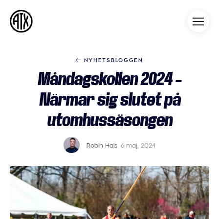
Athleticademix
Idrotta och studera på College
i USA
NYHETSBLOGGEN
Måndagskollen 2024 –
Närmar sig slutet på
utomhussäsongen
Robin Hals
6 maj, 2024