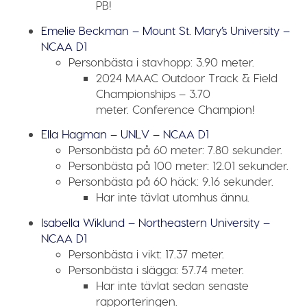
PB!
Emelie Beckman – Mount St. Mary’s University –
NCAA D1
Personbästa i stavhopp:
3.90 meter.
2024 MAAC Outdoor Track & Field
Championships – 3.70
meter.
Conference Champion!
Ella Hagman – UNLV – NCAA D1
Personbästa på 60 meter:
7.80 sekunder.
Personbästa på 100 meter:
12.01 sekunder.
Personbästa på 60 häck:
9.16 sekunder.
Har inte tävlat utomhus ännu.
Isabella Wiklund – Northeastern University –
NCAA D1
Personbästa i vikt:
17.37 meter.
Personbästa i slägga:
57.74 meter.
Har inte tävlat sedan senaste
rapporteringen.