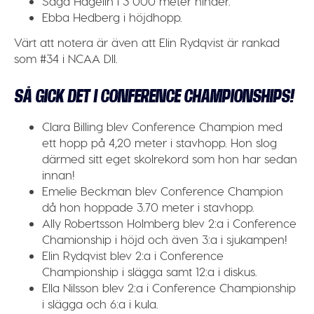
Saga
Hagelin
i 3 000 meter hinder.
Ebba Hedberg
i höjdhopp.
Värt att notera är även att
Elin
Rydqvist
är rankad
som #34 i NCAA DII.
SÅ GICK DET I CONFERENCE CHAMPIONSHIPS!
Clara Billing
blev Conference Champion med
ett hopp på 4,20 meter i stavhopp. Hon slog
därmed sitt eget skolrekord som hon har sedan
innan!
Emelie Beckman
blev Conference Champion
då hon hoppade 3.70 meter i stavhopp.
Ally Robertsson Holmberg
blev 2:a i Conference
Chamionship i höjd och även 3:a i sjukampen!
Elin Rydqvist
blev 2:a i Conference
Championship i slägga samt 12:a i diskus.
Ella Nilsson
blev 2:a i Conference Championship
i slägga och 6:a i kula.