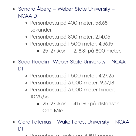
Sandra Åberg – Weber State University –
NCAA D1
Personbästa på 400 meter:
58.68
sekunder.
Personbästa på 800 meter:
2.14,06
Personbästa på 1 500 meter:
4.36,15
25-27 April – 2:18,81 på 800 meter.
Saga Hagelin- Weber State University – NCAA
D1
Personbästa på 1 500 meter:
4.27,23
Personbästa på 3 000 meter:
9.37,18
Personbästa på 3 000 meter hinder:
10.25,56
25-27 April – 4:51,90 på distansen
One Mile.
Clara Fallenius – Wake Forest University – NCAA
D1
Personbästa i sjukamp:
4 893 poäng.