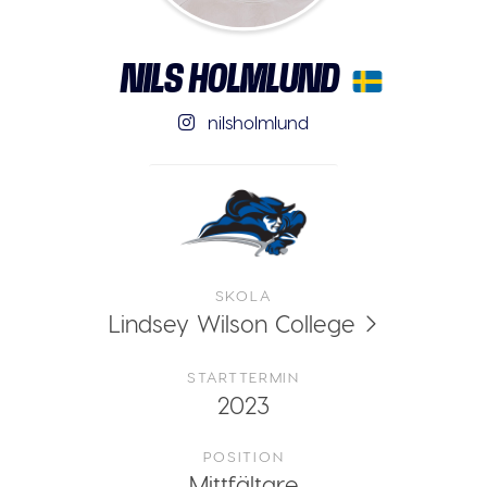
NILS HOLMLUND
nilsholmlund
SKOLA
Lindsey Wilson College
STARTTERMIN
2023
POSITION
Mittfältare