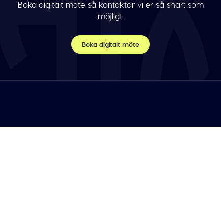
Boka digitalt möte så kontaktar vi er så snart som
möjligt.
Boka digitalt möte
TELEFON
Var vänlig maila oss.
E-POST
info@athleticademix.se
FÖLJ OSS