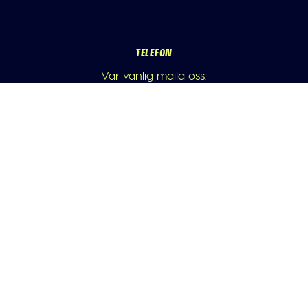
TELEFON
Var vänlig maila oss.
E-POST
info@athleticademix.se
FÖLJ OSS