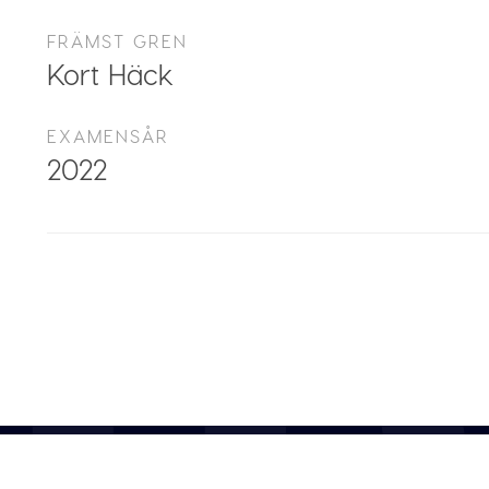
FRÄMST GREN
Kort Häck
EXAMENSÅR
2022