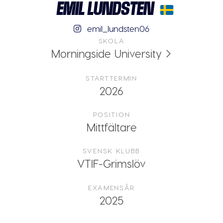
EMIL LUNDSTEN
emil_lundsten06
SKOLA
Morningside University
STARTTERMIN
2026
POSITION
Mittfältare
SVENSK KLUBB
VTIF-Grimslöv
EXAMENSÅR
2025