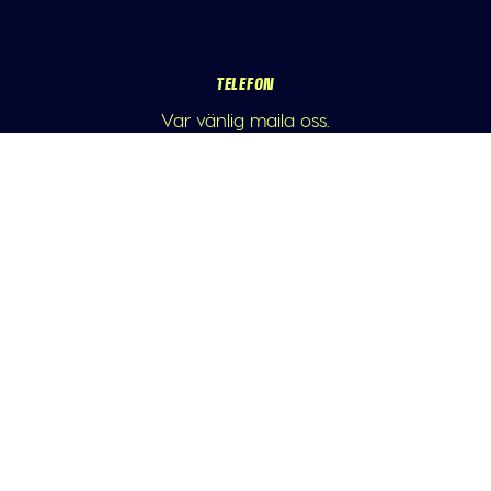
TELEFON
Var vänlig maila oss.
E-POST
info@athleticademix.se
FÖLJ OSS