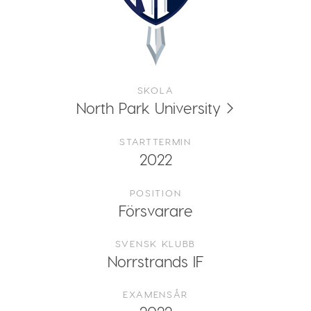
SKOLA
North Park University
STARTTERMIN
2022
POSITION
Försvarare
SVENSK KLUBB
Norrstrands IF
EXAMENSÅR