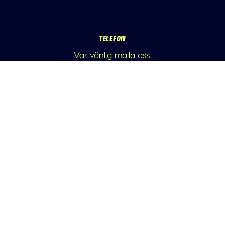
TELEFON
Var vänlig maila oss.
E-POST
info@athleticademix.se
FÖLJ OSS