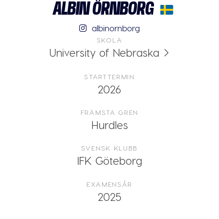
ALBIN ÖRNBORG
albinornborg
SKOLA
University of Nebraska
STARTTERMIN
2026
FRÄMSTA GREN
Hurdles
SVENSK KLUBB
IFK Göteborg
EXAMENSÅR
2025