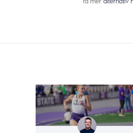
få mer
alternativ