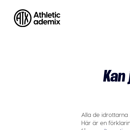
Athleticademix
Idrotta och studera på College i USA
Kan 
Alla de idrottarna
Här är en förklar