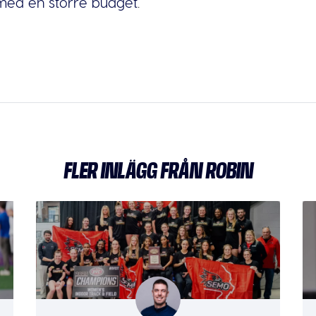
 med en större budget
.
FLER INLÄGG FRÅN ROBIN