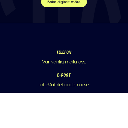
Boka digitalt möte
TELEFON
Var vänlig maila oss.
E-POST
info@athleticademix.se
FÖLJ OSS